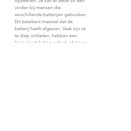
opzwellen. Je kan er zeker zo één 
vinden bij mensen die 
verschillende batterijen gebruiken. 
Dit betekent meestal dat de 
batterij heeft afgezien. Vaak zijn ze 
te diep ontladen, hebben een 
kleine kortsluiting gehad, of zijn ze 
gewoon versleten door veelvuldig 
gebruik. Meestal werken deze 
batterijen nog, maar zijn ze sneller 
leeg. Wees extra voorzichtig met 
opgezwollen batterijen, zeker als 
ze extreem opgezwollen zijn. Je 
gebruikt ze best niet meer bij 
twijfel.