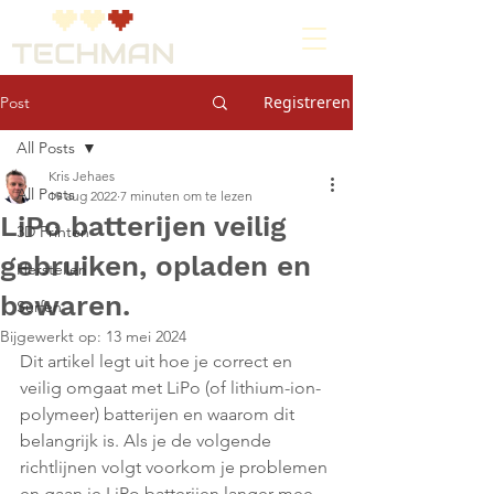
Registreren
Post
All Posts
Kris Jehaes
All Posts
19 aug 2022
7 minuten om te lezen
LiPo batterijen veilig
3D Printen
gebruiken, opladen en
Herstellen
bewaren.
Surfen
Bijgewerkt op:
13 mei 2024
Dit artikel legt uit hoe je correct en 
veilig omgaat met LiPo (of lithium-ion-
polymeer) batterijen en waarom dit 
belangrijk is. Als je de volgende 
richtlijnen volgt voorkom je problemen 
en gaan je LiPo batterijen langer mee. 